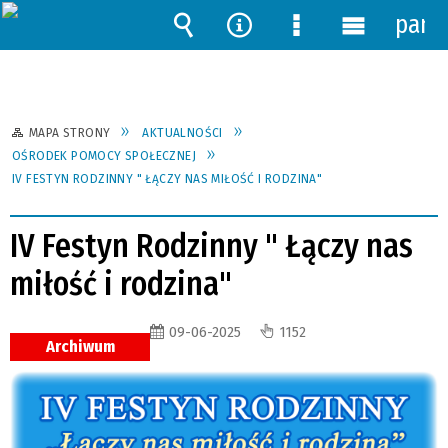
pane
Wyszukiwarka
Narzędzia
Menu
Menu
szczegółowe
główne
MAPA STRONY
AKTUALNOŚCI
OŚRODEK POMOCY SPOŁECZNEJ
IV FESTYN RODZINNY " ŁĄCZY NAS MIŁOŚĆ I RODZINA"
IV Festyn Rodzinny " Łączy nas
miłość i rodzina"
09-06-2025
1152
Archiwum