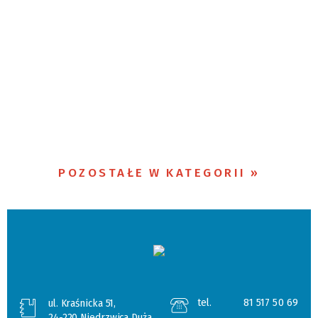
POZOSTAŁE W KATEGORII
tel.
81 517 50 69
ul. Kraśnicka 51,
24-220 Niedrzwica Duża