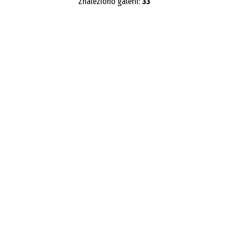
Znaleziono galerii:
33
Publikacja od
—