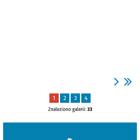
1
2
3
4
Znaleziono galerii:
33