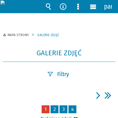
pane
Wyszukiwarka
Narzędzia
Menu
Menu
szczegółowe
główne
MAPA STRONY
GALERIE ZDJĘĆ
GALERIE ZDJĘĆ
Filtry
Fraza
1
2
3
4
Kategoria