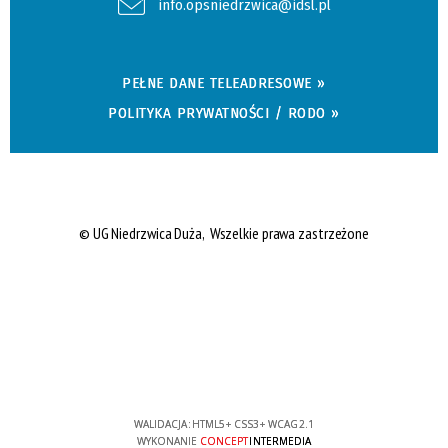
info.opsniedrzwica@idsl.pl
PEŁNE DANE TELEADRESOWE »
POLITYKA PRYWATNOŚCI / RODO »
© UG Niedrzwica Duża, Wszelkie prawa zastrzeżone
WALIDACJA:
HTML5
+
CSS3
+
WCAG 2.1
WYKONANIE
CONCEPT
INTERMEDIA