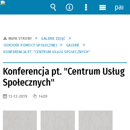
pane
Wyszukiwarka
Narzędzia
Menu
Menu
szczegółowe
główne
MAPA STRONY
GALERIE ZDJĘĆ
OŚRODEK POMOCY SPOŁECZNEJ
GALERIE
KONFERENCJA PT. "CENTRUM USŁUG SPOŁECZNYCH"
Konferencja pt. "Centrum Usług
Społecznych"
13-12-2019
1409