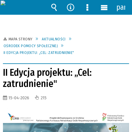
pane
Wyszukiwarka
Narzędzia
Menu
Menu
szczegółowe
główne
MAPA STRONY
AKTUALNOŚCI
OŚRODEK POMOCY SPOŁECZNEJ
II EDYCJA PROJEKTU: „CEL: ZATRUDNIENIE"
II Edycja projektu: „Cel:
zatrudnienie"
15-04-2026
215