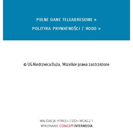
PEŁNE DANE TELEADRESOWE »
POLITYKA PRYWATNOŚCI / RODO »
© UG Niedrzwica Duża, Wszelkie prawa zastrzeżone
WALIDACJA:
HTML5
+
CSS3
+
WCAG 2.1
WYKONANIE
CONCEPT
INTERMEDIA